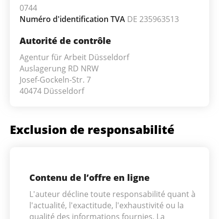
0744
Numéro d'identification TVA
DE 235963513
Autorité de contrôle
Agentur für Arbeit Düsseldorf
Auslagerung RD NRW
Josef-Gockeln-Str. 7
40474 Düsseldorf
Exclusion de responsabilité
Contenu de l’offre en ligne
L'auteur décline toute responsabilité quant à
l'actualité, l'exactitude, l'exhaustivité ou la
qualité des informations fournies. La