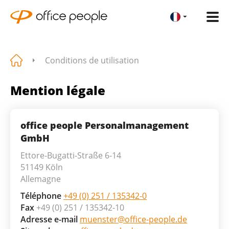
Conditions de utilisation
Mention légale
office people Personalmanagement
GmbH
Ettore-Bugatti-Straße 6-14
51149 Köln
Allemagne
Téléphone
+49 (0) 251 / 135342-0
Fax
+49 (0) 251 / 135342-10
Adresse e-mail
muenster@office-people.de