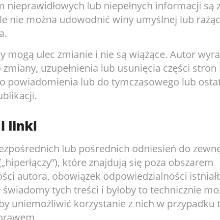
 nieprawidłowych lub niepełnych informacji są 
ile nie można udowodnić winy umyślnej lub rażą
a.
y mogą ulec zmianie i nie są wiążące. Autor wyra
zmiany, uzupełnienia lub usunięcia części stron l
go powiadomienia lub do tymczasowego lub osta
likacji.
 linki
zpośrednich lub pośrednich odniesień do zewnę
„hiperłączy”), które znajdują się poza obszarem
ści autora, obowiązek odpowiedzialności istniałb
 świadomy tych treści i byłoby to technicznie moż
by uniemożliwić korzystanie z nich w przypadku t
 prawem.