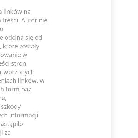
a linków na
treści. Autor nie
wo
e odcina się od
 które zostały
osowanie w
ści stron
 utworzonych
eniach linków, w
ch form baz
ne,
a szkody
ch informacji,
astąpiło
i za