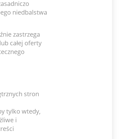
zasadniczo
cego niedbalstwa
źnie zastrzega
ub całej oferty
tecznego
trznych stron
y tylko wtedy,
liwe i
reści