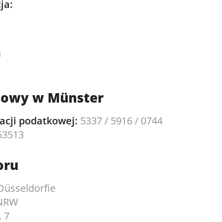
ja:
n
bowy w Münster
acji podatkowej:
5337 / 5916 / 0744
63513
oru
Düsseldorfie
 NRW
. 7