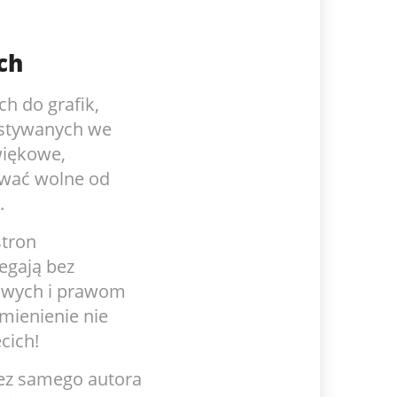
ch
h do grafik,
ystywanych we
więkowe,
ywać wolne od
.
stron
egają bez
owych i prawom
mienienie nie
cich!
ez samego autora