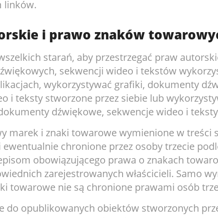
 linków.
orskie i prawo znaków towarowy
szelkich starań, aby przestrzegać praw autorskic
więkowych, sekwencji wideo i tekstów wykorz
likacjach, wykorzystywać grafiki, dokumenty dź
o i teksty stworzone przez siebie lub wykorzyst
i, dokumenty dźwiękowe, sekwencje wideo i teksty
y marek i znaki towarowe wymienione w treści 
i ewentualnie chronione przez osoby trzecie podl
zepisom obowiązującego prawa o znakach towar
wiednich zarejestrowanych właścicieli. Samo wy
aki towarowe nie są chronione prawami osób trze
ie do opublikowanych obiektów stworzonych prz