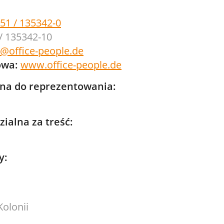
251 / 135342-0
 / 135342-10
@office-people.de
owa:
www.office-people.de
na do reprezentowania:
ialna za treść:
y:
olonii