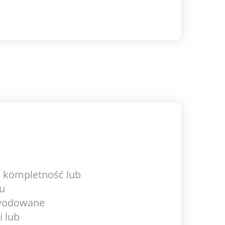
, kompletność lub
łu
owodowane
 lub