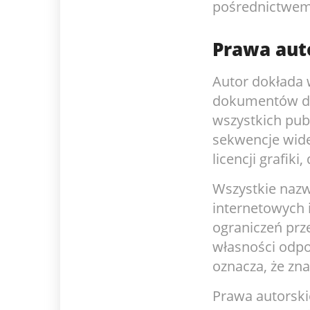
pośrednictwem
Prawa aut
Autor dokłada w
dokumentów dź
wszystkich pub
sekwencje wide
licencji grafik
Wszystkie nazw
internetowych 
ograniczeń pr
własności odpo
oznacza, że zn
Prawa autorsk