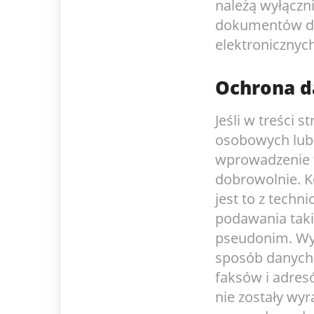
należą wyłączni
dokumentów dźw
elektronicznyc
Ochrona d
Jeśli w treści
osobowych lub b
wprowadzenie t
dobrowolnie. Ko
jest to z techn
podawania tak
pseudonim. Wy
sposób danych 
faksów i adresó
nie zostały wy