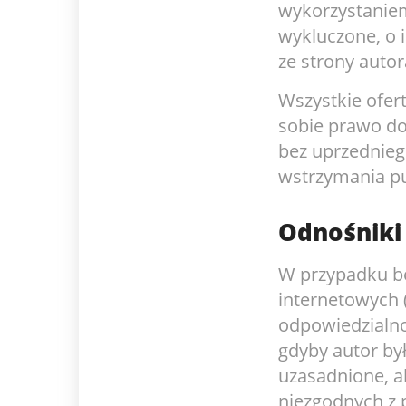
wykorzystaniem
wykluczone, o 
ze strony autor
Wszystkie ofert
sobie prawo do 
bez uprzednie
wstrzymania pub
Odnośniki i
W przypadku be
internetowych (
odpowiedzialno
gdyby autor był
uzasadnione, a
niezgodnych z