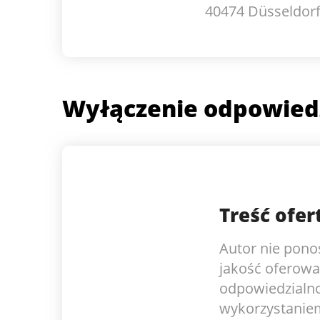
40474 Düsseldor
Wyłączenie odpowiedz
Treść ofer
Autor nie pono
jakość oferowa
odpowiedzialno
wykorzystaniem