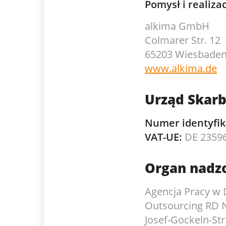
Pomysł i realizac
alkima GmbH
Colmarer Str. 12
65203 Wiesbade
www.alkima.de
Urząd Skar
Numer identyfik
VAT-UE:
DE 2359
Organ nadz
Agencja Pracy w 
Outsourcing RD
Josef-Gockeln-Str