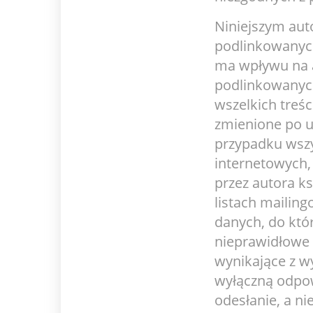
Niniejszym aut
podlinkowanych
ma wpływu na a
podlinkowanych
wszelkich treś
zmienione po u
przypadku wszy
internetowych,
przez autora k
listach mailin
danych, do któr
nieprawidłowe 
wynikające z w
wyłączną odpow
odesłanie, a ni