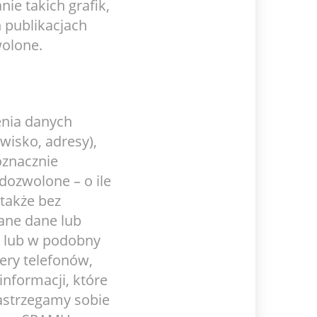
ie takich grafik,
 publikacjach
wolone.
enia danych
wisko, adresy),
oznacznie
 dozwolone – o ile
 także bez
ane dane lub
 lub w podobny
ery telefonów,
informacji, które
zastrzegamy sobie