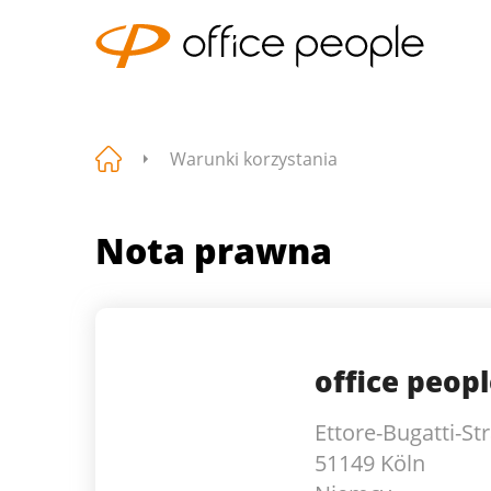
Warunki korzystania
Nota prawna
office peo
Ettore-Bugatti-St
51149 Köln