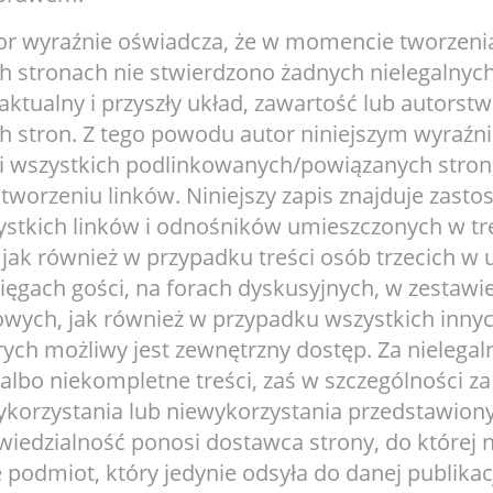
or wyraźnie oświadcza, że w momencie tworzeni
 stronach nie stwierdzono żadnych nielegalnych 
ktualny i przyszły układ, zawartość lub autorst
 stron. Z tego powodu autor niniejszym wyraźni
ci wszystkich podlinkowanych/powiązanych stron,
tworzeniu linków. Niniejszy zapis znajduje zast
stkich linków i odnośników umieszczonych w tre
 jak również w przypadku treści osób trzecich w
sięgach gości, na forach dyskusyjnych, w zestawi
gowych, jak również w przypadku wszystkich inny
ych możliwy jest zewnętrzny dostęp. Za nielegal
albo niekompletne treści, zaś w szczególności z
ykorzystania lub niewykorzystania przedstawiony
iedzialność ponosi dostawca strony, do której n
e podmiot, który jedynie odsyła do danej publikacj